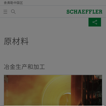
舍弗勒中国区
Search term
原材料
MEDIABASKET
SHARE PAGE
Overview
Overview
Overview
Overview
Overview
Overview
Overview
Overview
风能
轨道
动力传动
非公路机械
原材料
航空航天
两轮车
舍弗勒全球技术网络
原材料
There are no items in your Media Basket. Use to add
Facebook
new elements button:
风能
应用
电机
工程机械
纸浆和造纸
轴承修复
轻便电动助力车、自行车和运动健身器材
全球技术网络
Collect media
LinkedIn
太阳能
牵引电机和变速箱轴承
流体
农业机械
矿山和水泥
摩托车和特种车辆
舍弗勒技术中心
Twitter
冶金生产和加工
Note
水
货车用轴箱轴承
工业传动
金属生产和加工
产品组合
You can collect several media for one order
XING
in the shopping basket. The maximum order
客车和机车用轴箱轴承
气动
quantity for each medium is: 20 pieces It is
not allowed to sell material that has been
机电一体化
made available at no charge.