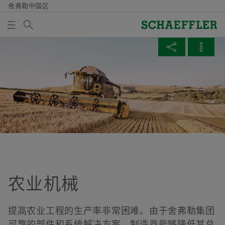
舍弗勒中国区
Search term
非公路机械
PUBLICATIONS
MEDIABASKET
SHARE PAGE
Overview
Overview
Overview
Overview
Overview
Overview
Overview
Overview
风能
轨道
动力传动
非公路机械
原材料
航空航天
两轮车
舍弗勒全球技术网络
There are no items in your Media Basket. Use to add
Facebook
new elements button:
风能
应用
电机
工程机械
纸浆和造纸
轴承修复
轻便电动助力车、自行车和运动健身器材
全球技术网络
Collect media
LinkedIn
太阳能
牵引电机和变速箱轴承
流体
农业机械
矿山和水泥
摩托车和特种车辆
舍弗勒技术中心
Twitter
Note
水
货车用轴箱轴承
工业传动
金属生产和加工
产品组合
You can collect several media for one order
XING
in the shopping basket. The maximum order
农业机械
客车和机车用轴箱轴承
气动
quantity for each medium is: 20 pieces It is
not allowed to sell material that has been
机电一体化
提高农业工程的生产率非常困难。由于舍弗勒集团
made available at no charge.
2010-06-02
可靠的部件和系统解决方案，制造商能够降低其总