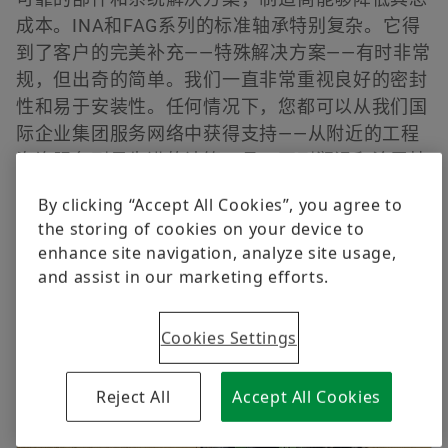
其它轴承支承
Bearing Supports for Agricultural
成本。INA和FAG系列的标准轴承特别复杂。它得
Engineering
到了客户的完美补充——特殊解决方案——有时非常
服务
Order now
规，但出奇的简单。我们一直非常重视良好的密封
Download
性和易于安装性。任何情况下，您都可以从我们国
际企业集团服务网络中获得支持——从附近的工程
咨询服务到最先进的计算工具，再到润滑和涂层技
术。
By clicking “Accept All Cookies”, you agree to
the storing of cookies on your device to
enhance site navigation, analyze site usage,
and assist in our marketing efforts.
应用
Cookies Settings
2018-08-08
Reject All
Accept All Cookies
Bearing Arrangements for Tillage and
Harvesting