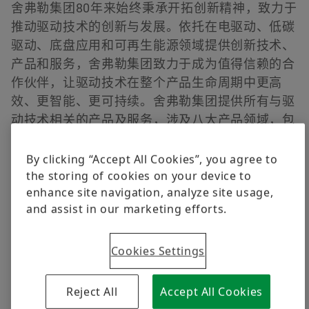
舍弗勒集团80年来始终秉承开拓创新精神，致力于
质量
培训
集团网站
推动驱动技术的创新与发展。依托在电驱动、低碳
舍弗勒供应商计划
计算和建议
驱动、底盘应用和可再生能源领域提供创新技术、
Order now
产品和服务，舍弗勒集团致力于成为值得信赖的合
Supplier information management
作伙伴，让驱动技术在整个产品生命周期中更高
效、更智能、更可持续。舍弗勒集团提供所有与驱
动技术相关的产品及服务，涉及八大产品领域，包
括从轴承解决方案、各类直线导轨系统到维修和监
测服务等丰富的产品和服务组合。舍弗勒集团目前
By clicking “Accept All Cookies”, you agree to
the storing of cookies on your device to
拥有约110,000名员工，在全球55个国家和地区设
enhance site navigation, analyze site usage,
有250多个分支机构，是全球最大家族企业之一，
and assist in our marketing efforts.
也是德国最具创新力公司之一。
Cookies Settings
Reject All
Accept All Cookies