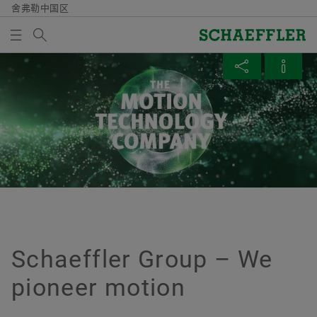
舍弗勒中国区
Search term
集团
MEDIABASKET
SHARE PAGE
集团网站
Overview
Overview
Overview
Overview
Overview
Overview
Overview
Overview
质量/环境
采购与供应商管理
市场与销售
集团
Vehicle Lifetime Solutions
Bearings & Industrial Solutions
共同成长
媒体图书馆
There are no items in your Media Basket. Use to add
Facebook
new elements button:
证书及荣誉
供应商招募
授权经销商
舍弗勒集团行为准则
乘用车
产品介绍
多元发展
媒体图片
Collect media
LinkedIn
合同条件
销售公司
轻型商用车
工业解决方案
持续学习
视频
Twitter
Note
Digital collaboration
销售与交货条款
重型商用车
Lifetime Solutions
工匠精神
出版物
You can collect several media for one order
XING
in the shopping basket. The maximum order
Schaeffler Group – We
供应商管理与物流
拖拉机
Medias 产品目录
Apps (Corporate website)
quantity for each medium is: 20 pieces It is
pioneer motion
not allowed to sell material that has been
可持续性
服务
X-life
made available at no charge.
了解舍弗勒集团更多信息，请访问集团网站：