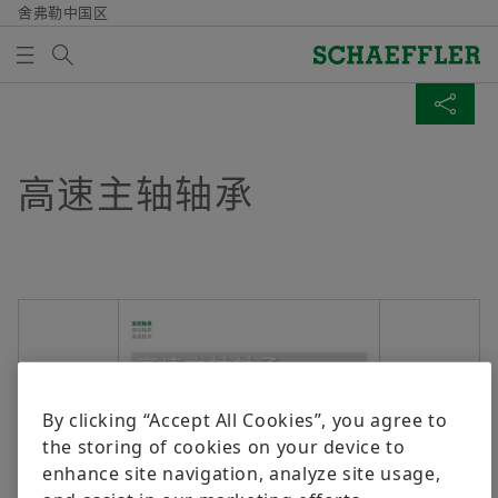
舍弗勒中国区
Search term
媒体图书馆
MEDIABASKET
SHARE PAGE
Overview
Overview
Overview
Overview
Overview
Overview
Overview
Overview
质量/环境
采购与供应商管理
市场与销售
集团
Vehicle Lifetime Solutions
Bearings & Industrial Solutions
共同成长
媒体图书馆
高速主轴轴承
There are no items in your Media Basket. Use to add
Facebook
new elements button:
证书及荣誉
供应商招募
授权经销商
舍弗勒集团行为准则
乘用车
产品介绍
多元发展
媒体图片
Collect media
LinkedIn
合同条件
销售公司
轻型商用车
工业解决方案
持续学习
视频
Twitter
Note
Digital collaboration
销售与交货条款
重型商用车
Lifetime Solutions
工匠精神
出版物
You can collect several media for one order
XING
in the shopping basket. The maximum order
供应商管理与物流
拖拉机
Medias 产品目录
Apps (Corporate website)
By clicking “Accept All Cookies”, you agree to
quantity for each medium is: 20 pieces It is
the storing of cookies on your device to
not allowed to sell material that has been
可持续性
服务
X-life
enhance site navigation, analyze site usage,
made available at no charge.