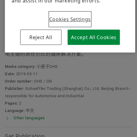
and assist in our marketing efforts.
质量
培训
舍弗勒供应商计划
计算和建议
Cookies Settings
Order now
M系列
Supplier information management
Reject All
Accept All Cookies
M系列的X-life高速主轴轴承的球滚动体和套圈是用被证
明的100Cr6的滚动轴承钢制造的。这个版本 提供了一种
电主轴的高性价比的轴承解决方案。
Media category:
小册子OHS
Date:
2019-03-11
Order number:
OHS / CN
Publisher:
Schaeffler Trading (Shanghai) Co., Ltd. Beijing Branch -
responsible for Automotive and Industrial
Pages:
2
Language:
中文
Other languages
Get Publication