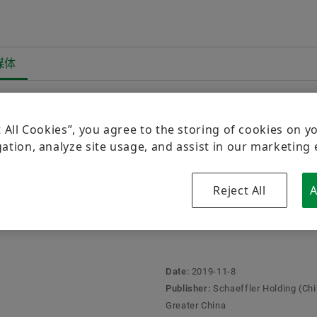
媒体
Overview
Overview
Overview
公司
产品和解决方案
职业
Overview
企业新闻 & 媒体
历史
E-Mobility
职位搜索
t All Cookies”, you agree to the storing of cookies on y
2019北京国际风能大会暨展览会的精彩瞬间
ation, analyze site usage, and assist in our marketing 
新闻发布
质量/环境
Powertrain & Chassis
为什么选择舍弗勒
There are no item
Facebook
button:
019北京国际风能大会暨展览
新闻包
采购与供应商管理
Vehicle Lifetime Solutions
招聘活动
Reject All
A
Collect media
LinkedIn
汽车产业变革下，舍弗勒的思与行
市场与销售
Bearings & Industrial Solutions
共同成长
Note
媒体图书馆
集团
设备解决方案
联系与服务
You can c
Date:
2019-11-8
basket. T
Newsletter
数字化产品
Publisher:
Schaeffler Holding (Chi
pieces It
Greater China
available