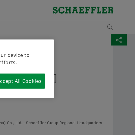
Overview
Overview
Overview
Overview
Overview
Overview
Overview
Over
Over
Over
Over
Over
质量/环境
采购与供应商管理
市场与销售
集团
Vehicle Lifetime Solutions
Bearings & Industrial Solutions
共同成长
供应
Supp
工业
培训
计算
Overview
媒体图书馆
证书及荣誉
供应商招募
授权经销商
舍弗勒集团行为准则
乘用车
产品介绍
多元发展
Sets
Lega
风能
课程
计算
MEDIABASKET
SHARE PAGE
our device to
efforts.
媒体图片
合同条件
销售公司
轻型商用车
工业解决方案
持续学习
中国
Rena
轨道
参与
安装
s in your Media Basket. Use to add new elements
Twitter
会的精彩瞬间
视频
Digital collaboration
销售与交货条款
重型商用车
Lifetime Solutions
工匠精神
Ship
动力
摩擦
ccept All Cookies
XING
出版物
供应商管理与物流
拖拉机
Medias 产品目录
Tra
非公
设计
Apps (Corporate website)
可持续性
服务
X-life
Tari
工业
ollect several media for one order in the shopping
he maximum order quantity for each medium is: 20
na) Co., Ltd. - Schaeffler Group Regional Headquarters
质量
培训
原材
 is not allowed to sell material that has been made
 at no charge.