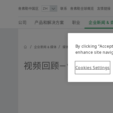
舍弗勒中国区
联系
舍弗勒全球概览
友情链接
Search term
公司
产品和解决方案
职业
公司
产品和解决方案
职业
企业新闻 & 
企业新闻 & 媒体
By clicking “Accep
企业新闻 & 媒体
媒体图书馆
视频回顾—舍弗勒在
enhance site navig
视频回顾—舍弗勒在2
Cookies Settings