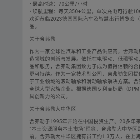
• 最高时速：70公里/小时
• 续航里程：每天350+公里，单次充电可行驶10
欢迎莅临2023德国国际汽车及智慧出行博览会（IAA
品。
关于舍弗勒
作为一家全球性汽车和工业产品供应商，舍弗勒
造领域的创新与发展。依托在电驱动、低碳驱动
品和服务，舍弗勒集团致力于成为值得信赖的合
更可持续。作为一家技术型公司，舍弗勒集团提
于工业领域的滚动轴承和滑动轴承解决方案。舍弗勒
全球大型家族企业。根据德国专利商标局（DPMA
具创新力的公司。
关于舍弗勒大中华区
舍弗勒于1995年开始在中国投资生产。20多
“本土资源服务本土市场”理念，舍弗勒大中华
前，舍弗勒大中华区拥有员工约1.3万人，在上