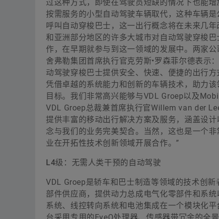
过这种方式，即使在驾驶员短缺的情况下也能增
按需服务的小型自动驾驶车辆取代，这种车辆是
呼叫自动穿梭巴士，这一出行概念将在未来几年
和亚洲部分地区的许多大城市对自动驾驶穿梭巴
作，在早期就参与到这一领域的发展中。两家公
舍弗勒集团首席执行官克劳斯•罗森菲尔德表示
动驾驶穿梭巴士提供安全、快速、便捷的出行方
凭借卓越的系统能力和创新的车辆技术，助力该
目标。我们非常高兴能够与VDL Groep以及Mobi
VDL Groep总裁兼首席执行官Willem van 
提供丰富的移动出行解决方案及服务，涵盖设计
念与我们的业务完美契合。当然，这也是一个非常
业在开拓性技术创新领域开展合作。”
L4级：无需人类干预的自动驾驶
VDL Groep是轿车和巴士制造等领域的技
部件供应商，提供动力总成电气化零部件和系统
系统、线控转向系统和电池集成在一个模块化平台中。M
台采用专用的EyeQ处理器、传感器带冗余的全景