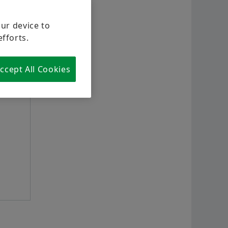
舍弗勒供应商计划
计算和建议
航空
our device to
企业传播与市场部总监，舍弗勒大
Supplier information management
两轮
efforts.
中华区
Order now
舍弗
+86 21 3957 6545
ccept All Cookies
youmei.li@schaeffler.com