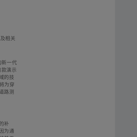
车以及相关
通的新一代
首款演示
域的技
者将为穿
道路测
的补
因为通