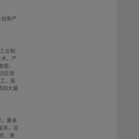
更多创新产
和工业制
技术、产
智能、
泛应用
员工，是
第四大最
伴。秉承
服务。目
京、湘