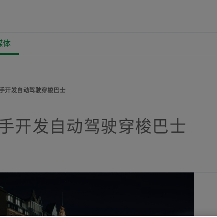
媒体
Overview
Overview
Overview
Overview
公司
产品和解决方案
职业
企业新闻 & 媒体
历史
E-Mobility
职位搜索
新闻发布
p携手开发自动驾驶穿梭巴士
质量/环境
Powertrain & Chassis
为什么选择舍弗勒
新闻包
There are no item
Facebook
button:
ep携手开发自动驾驶穿梭巴士
采购与供应商管理
Vehicle Lifetime Solutions
招聘活动
汽车产业变革下，舍弗勒的思与行
Collect media
LinkedIn
市场与销售
Bearings & Industrial Solutions
共同成长
媒体图书馆
Note
集团
设备解决方案
联系与服务
Newsletter
You can c
basket. T
数字化产品
活动
pieces It
available