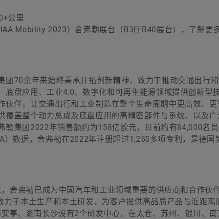
0+公里
 Mobility 2023）舍弗勒展台（B3厅B40展台），了解
集团70余年来始终秉承开拓创新精神，致力于推动交通出行
、底盘应用、工业4.0、数字化和可再生能源领域提供创新型
作伙伴，让交通出行和工业制造在整个生命周期中更高效、更
供覆盖整个动力总成及底盘应用的高精密部件与系统，以及广
集团2022年销售额约为158亿欧元，目前约有84,000名
）数据，舍弗勒在2022年注册超过1,250多项专利，是德国
年来，舍弗勒已成为中国汽车和工业领域重要的供应商和合作伙
区致力于本土生产和本土研发，为客户提供高品质产品与近距离
海安亭、湖南长沙设有2个研发中心，在太仓、苏州、银川、南