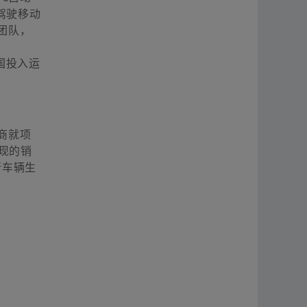
动驾驶移动
团队，
国投入运
商就项
现的销
行车辆生