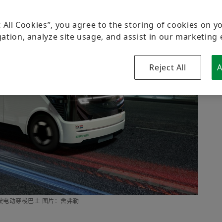
品牌保护
t All Cookies”, you agree to the storing of cookies on y
人形机器人
ation, analyze site usage, and assist in our marketing 
Reject All
A
驶电动穿梭巴士 图片：舍弗勒