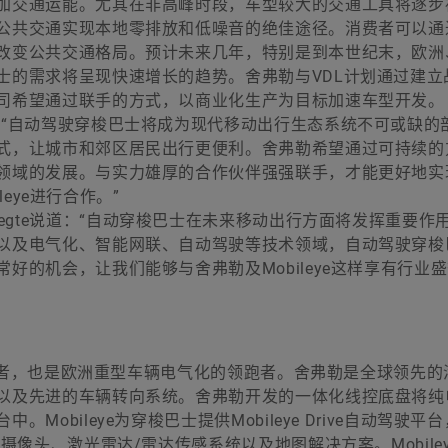
加交通运能。尤其在非高峰时段，车型较大的交通工具将逐步
公共交通实现本地零排放和低噪音的绝佳途径。消费者可以通过
改变公共交通格局。预计未来几年，特别是到本世纪末，欧洲
士的需求将呈现快速增长的趋势。舍弗勒与VDL计划通过建立
司希望通过联手的方式，以商业化生产为目标加速车型开发。
：“自动驾驶穿梭巴士将成为现代移动出行生态系统不可或缺的
式，让城市和郊区居民出行更便利。舍弗勒希望通过可持续的
领域的发展。与实力雄厚的合作伙伴强强联手，才能更好地实
leye进行合作。”
der Leegte说道：“自动穿梭巴士在未来移动出行方面将发挥重要作
以及电气化、智能网联、自动驾驶等技术领域，自动驾驶穿梭
好的机会，让我们能够与舍弗勒及Mobileye这样享有行业
术创新者，也是欧洲重型车辆电气化的领跑者。舍弗勒是全球领先的
以及先进的车辆转向系统。舍弗勒开发的一体化线控底盘将纯
obileye为穿梭巴士提供Mobileye Drive自动驾驶平
摄像头、激光雷达/雷达传感系统以及地图解决方案。Mobile