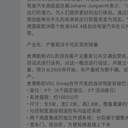
驾驶汽车高级副总裁Johann Jungwirt
出行的潜力，为人们提供更好的出行体验。通过与
相信能够在不久的将来将出行即服务变为现实。
德国是欧洲首个批准SAE 4级自动驾驶汽车在
营。
产业化：产量取决于可实现的销量
舍弗勒和VDL的目标客户主要是公共交通运营
目试点进行谈判，对这一概念进行验证，并建立
量，预计从2030年开始，年产量将为数千辆。双
产。
舍弗勒和VDL Groep合作开发的自动驾驶穿梭
• 座位：9个（6个固定座位，3个活动座位）
• 有效载荷：约1000公斤
• 尺寸：长5米，宽2.2米，高2.8米，整备重量约
• 与控制室直接相连的车内监控系统
• 两个高度集成的独立传感系统：分别基于摄像
• 宽车门，低台阶，方便轮椅直接上下车