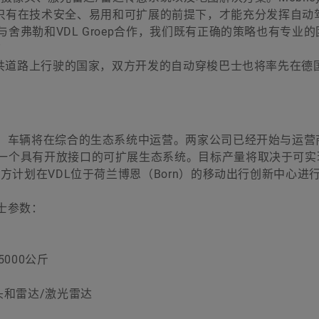
h表示：“只有在技术安全、易用和可扩展的前提下，才能充分发挥自
舍弗勒和VDL Groep合作，我们既有正确的策略也有专业的
”
公共道路上行驶的国家，双方开发的自动穿梭巴士也将率先在德
商，车辆将在综合的生态系统中运营。两家公司已经开始与运营
一个具有开放接口的可扩展生态系统。目标产量将取决于可实
方计划在VDL位于荷兰博恩（Born）的移动出行创新中心进
巴士参数：
5000公斤
头和雷达/激光雷达