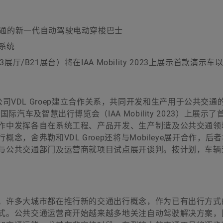
交通的新一代自动驾驶电动穿梭巴士
驶系统
3展厅/B21展台）将在IAA Mobility 2023上展示首款演示
荷兰公司VDL Groep建立合作关系，共同开发和生产用于公共交
汽车及智慧出行博览会（IAA Mobility 2023）上展示了
作中发挥各自在系统工程、产品开发、生产制造及公共交通领
，舍弗勒和VDL Groep还将与Mobileye展开合作，后
与公共交通部门及运营商就项目试点展开谈判。按计划，车辆
。许多大城市都在推行新的交通出行概念，作为已有出行方式
式。公共交通运营商开始越来越多地关注自动驾驶解决方案，