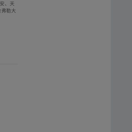
西安、天
舍弗勒大