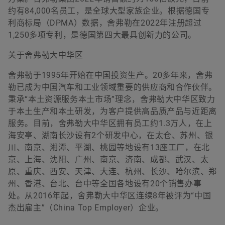
约有84,000名员工，是全球大型家族企业。根据德国专
利商标局（DPMA）数据，舍弗勒在2022年注册超过
1,250多项专利，是德国第四大最具创新力的公司。
关于舍弗勒大中华区
舍弗勒于1995年开始在中国投资生产。20多年来，舍弗
勒已成为中国汽车和工业领域重要的供应商和合作伙伴。
秉承“本土资源服务本土市场”理念，舍弗勒大中华区致力
于本土生产和本土研发，为客户提供高品质产品与近距离
服务。目前，舍弗勒大中华区拥有员工约1.3万人，在上
海安亭、湖南长沙设有2个研发中心，在太仓、苏州、银
川、南京、湘潭、平湖、桃园等地设有13座工厂，在北
京、上海、沈阳、广州、南京、济南、成都、武汉、太
原、重庆、西安、天津、大连、杭州、长沙、哈尔滨、郑
州、香港、台北、台中等全国各地设有20个销售办事
处。从2016年起，舍弗勒大中华区连续8年被评为“中国
杰出雇主”（China Top Employer）企业。