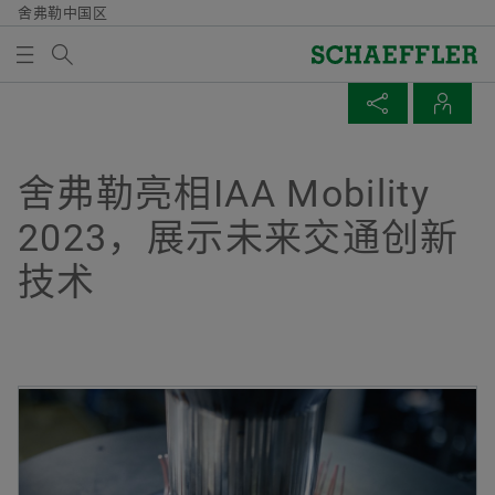
舍弗勒中国区
Search term
企业新闻 & 媒体
MEDIABASKET
SHARE PAGE
CONTACTS
Overview
Overview
Overview
Overview
公司
产品和解决方案
职业
企业新闻 & 媒体
舍弗勒亮相IAA Mobility
There are no items in your Media Basket. Use to add
Facebook
2023，展示未来交通创新
new elements button:
历史
E-Mobility
职位搜索
新闻发布
Collect media
技术
LinkedIn
质量/环境
Powertrain & Chassis
为什么选择舍弗勒
新闻包
Twitter
Note
采购与供应商管理
Vehicle Lifetime Solutions
招聘活动
汽车产业变革下，舍弗勒的思与行
You can collect several media for one order
XING
in the shopping basket. The maximum order
市场与销售
Bearings & Industrial Solutions
共同成长
媒体图书馆
quantity for each medium is: 20 pieces It is
not allowed to sell material that has been
集团
设备解决方案
联系与服务
Newsletter
made available at no charge.
Axel Luedeke博士