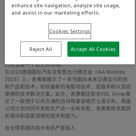
enhance site navigation, analyze site usage,
丰富的产品解决方案，涵盖从电机到热管理的全面产品组
and assist in our marketing efforts.
企业传播与市场部总监，舍弗勒大中华区
合，以及从电动货运自行车到电动飞行器的广泛应用领
域。广泛的产品定位也让舍弗勒取得了成功的业务发展。
+86 21 3957 6545
2022年，舍弗勒在电驱动领域斩获50亿欧元新订单，自
Cookies Settings
youmei.li@schaeffler.com
2018年电驱动事业部成立以来，公司在该领域累计订单
额达到了160亿欧元。舍弗勒集团首席执行官克劳斯·罗
Reject All
Accept All Cookies
森菲尔德表示：“对整个系统以及单个零部件的深入理解
是我们取得成功的关键。从累计订单额来看，电驱动对我
们而言是一个巨大的市场。”
在2023德国国际汽车及智慧出行博览会（IAA Mobility
2023）上，舍弗勒展示了一系列面向未来交通出行的创
新产品和技术，包括最新的电驱动技术、底盘系统以及低
摩擦的技术解决方案。此外，舍弗勒还联合VDL Groep展
示了一款用于公共交通的自动驾驶穿梭巴士演示车。两家
公司计划共同开发和生产这一全新车型，舍弗勒将贡献其
在驱动和底盘领域的技术和能力。
在全球范围内加大电机产能投入