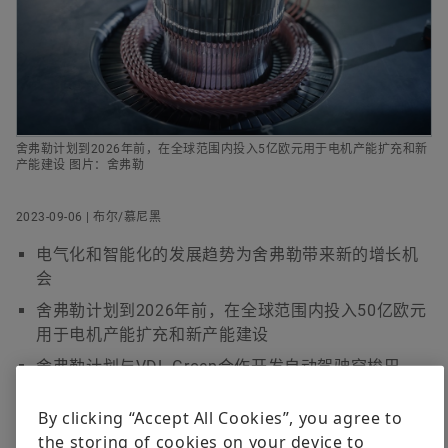
数字化产品
活动
企业传播及公共事务，舍弗勒集团
品牌保护
Order now
+49 9132 82 5000
人形机器人
presse@schaeffler.com
舍弗勒计划到2026年前，在全球范围内投入5亿欧元用于电机产能扩充和新
产能建设 图片：舍弗勒
2023-09-06 | 布尔/慕尼黑
电气化和智能化的发展趋势为舍弗勒带来新的增长机
会
舍弗勒计划到2026年前，在全球范围内投入50亿欧元
用于电机产能扩充和新产能建设
舍弗勒计划与VDL Groep合作开发自动驾驶穿梭巴
士，首款展示车亮相展会
By clicking “Accept All Cookies”, you agree to
李佑美
the storing of cookies on your device to
布尔/慕尼黑 | 2023年9月5日 | 舍弗勒在电驱动领域提供