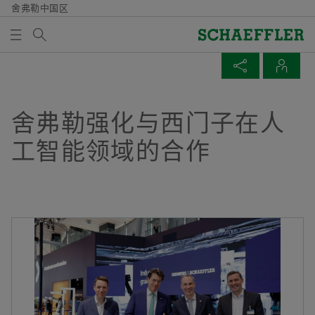
舍弗勒中国区
Search term
企业新闻 & 媒体
MEDIABASKET
SHARE PAGE
CONTACTS
Overview
Overview
Overview
Overview
公司
产品和解决方案
职业
企业新闻 & 媒体
舍弗勒强化与西门子在人
There are no items in your Media Basket. Use to add
Facebook
工智能领域的合作
new elements button:
历史
E-Mobility
职位搜索
新闻发布
Collect media
LinkedIn
质量/环境
Powertrain & Chassis
为什么选择舍弗勒
新闻包
Twitter
Note
采购与供应商管理
Vehicle Lifetime Solutions
招聘活动
汽车产业变革下，舍弗勒的思与行
You can collect several media for one order
XING
in the shopping basket. The maximum order
市场与销售
Bearings & Industrial Solutions
共同成长
媒体图书馆
quantity for each medium is: 20 pieces It is
not allowed to sell material that has been
集团
设备解决方案
联系与服务
Newsletter
made available at no charge.
Axel Luedeke博士