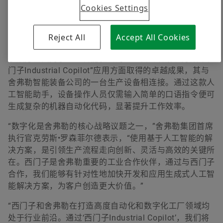
Cookies Settings
诺威工业博览会上，舍弗勒与西门子签署了合作谅解备忘
企业传播与市场部总监，舍弗勒中国区
录，双方将在人工智能领域展开合作，旨在推动人工智能
在工业领域的应用，共同为构建未来的数字化生产体系注
Reject All
Accept All Cookies
+86 21 3957 6545
入强大动力。在博览会上，舍弗勒和西门子再次共同展示
youmei.li@schaeffler.com
了双方在西门子人工智能驱动的工业自动化解决方案“西
门子Industrial Copilot”应用方面取得的卓越成果，其与
舍弗勒智能装备公司的一台生产设备相连接。通过这款人
工智能助手，设备操作人员仅需输入简单的口语指令便可
生成复杂的机器自动化代码，显著提升工作效率。
“数字化是舍弗勒的核心战略议题之一，”舍弗勒集团首席
执行官克劳斯•罗森菲尔德表示，“使用基于人工智能的解
决方案，是引领生产流程走向创新、灵活与高效的关键所
在。西门子是舍弗勒重要的工业合作伙伴，通过与西门子
合作，我们能够有针对性地加快开发和应用生成式人工智
能解决方案，为客户创造更大价值。”
“西门子和舍弗勒在打造高度自动化和数字化工厂领域均
处于行业前沿。通过‘西门子Industrial Copilot’，我们将