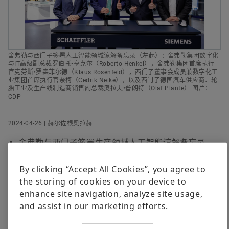
数字化产品
活动
企业传播及公共事务，舍弗勒集团
品牌保护
Order now
+49 9132 82 5000
人形机器人
舍弗勒与西门子签署人工智能领域谅解备忘录（左起）：舍弗勒集团数字化
presse@schaeffler.com
与IT高级副总裁罗伯托•亨克尔（Roberto Henkel），舍弗勒集团首席执行
官克劳斯•罗森菲尔德（Klaus Rosenfeld），西门子董事会成员兼数字化工
业集团首席执行官奈柯（Cedrik Neike），以及西门子德国汽车供应商、轮
胎工业及生产线制造商销售副总裁奥拉夫•普朗特（Olaf Plante） 图片：
CDP
2024-04-26 | 赫尔佐根奥拉赫
舍弗勒与西门子签署生产领域人工智能谅解备忘录
谅解备忘录重点推进车间数字化解决方案与工业领域
By clicking “Accept All Cookies”, you agree to
人工智能应用的联合开发
the storing of cookies on your device to
创新的生成式人工智能助手“西门子Industrial Copilot”
enhance site navigation, analyze site usage,
试运行效果显著
and assist in our marketing efforts.
李佑美
赫尔佐根奥拉赫 | 2024年4月26日 |
4月22日，在德国汉