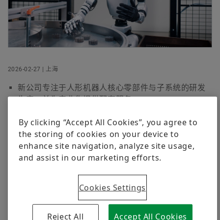
数字化产品
活动
企业传播与市场部总监
品牌保护
Order now
Schaeffler Holding (China) Co., Ltd.
Shanghai
人形机器人
+86 21 3957-6545
2026-02-27 | 上海
youmei.li@schaeffler.com
新公司专注于人形机器人核心零部件与子系统的研发
生产，并为产业化提供配套服务
公司落户江苏太仓，将建成涵盖研发中心、算力中
By clicking “Accept All Cookies”, you agree to
心、数采与训练中心、数字孪生平台等的创新基地
the storing of cookies on your device to
舍弗勒致力于发挥机电一体化核心优势，与合作伙伴
enhance site navigation, analyze site usage,
共建机器人产业生态，助力具身智能与先进制造融合
and assist in our marketing efforts.
发展
Cookies Settings
上海 | 2026年2月27日 | 作为具身智能的核心载体，人形
Reject All
Accept All Cookies
机器人已成为全球科技焦点，在工业生产、民生服务等领