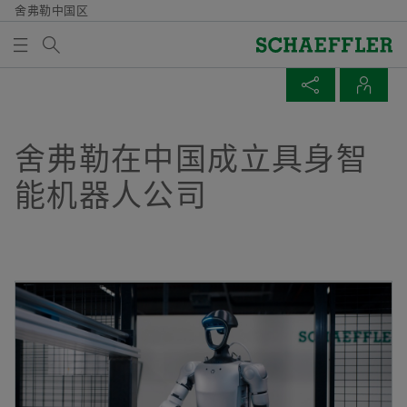
舍弗勒中国区
Search term
企业新闻 & 媒体
MEDIABASKET
SHARE PAGE
CONTACTS
Overview
Overview
Overview
Overview
公司
产品和解决方案
职业
企业新闻 & 媒体
舍弗勒在中国成立具身智
There are no items in your Media Basket. Use to add
Facebook
能机器人公司
new elements button:
历史
E-Mobility
职位搜索
新闻发布
Collect media
LinkedIn
质量/环境
Powertrain & Chassis
为什么选择舍弗勒
新闻包
Twitter
Note
采购与供应商管理
Vehicle Lifetime Solutions
招聘活动
汽车产业变革下，舍弗勒的思与行
You can collect several media for one order
XING
in the shopping basket. The maximum order
市场与销售
Bearings & Industrial Solutions
共同成长
媒体图书馆
quantity for each medium is: 20 pieces It is
not allowed to sell material that has been
集团
设备解决方案
联系与服务
Newsletter
made available at no charge.
李佑美