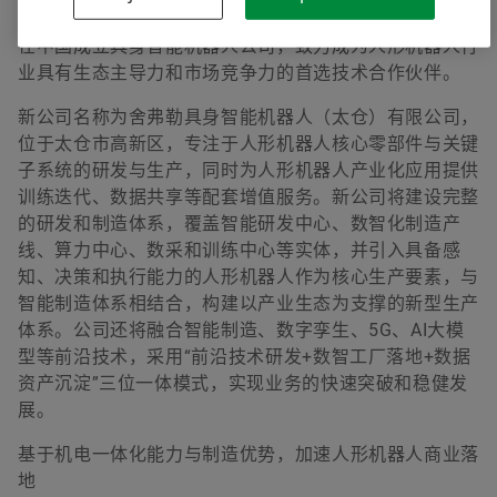
域拥有广阔的应用场景。面对这一市场发展趋势，舍弗勒
在中国成立具身智能机器人公司，致力成为人形机器人行
业具有生态主导力和市场竞争力的首选技术合作伙伴。
新公司名称为舍弗勒具身智能机器人（太仓）有限公司，
位于太仓市高新区，专注于人形机器人核心零部件与关键
子系统的研发与生产，同时为人形机器人产业化应用提供
训练迭代、数据共享等配套增值服务。新公司将建设完整
的研发和制造体系，覆盖智能研发中心、数智化制造产
线、算力中心、数采和训练中心等实体，并引入具备感
知、决策和执行能力的人形机器人作为核心生产要素，与
智能制造体系相结合，构建以产业生态为支撑的新型生产
体系。公司还将融合智能制造、数字孪生、5G、AI大模
型等前沿技术，采用“前沿技术研发+数智工厂落地+数据
资产沉淀”三位一体模式，实现业务的快速突破和稳健发
展。
基于机电一体化能力与制造优势，加速人形机器人商业落
地